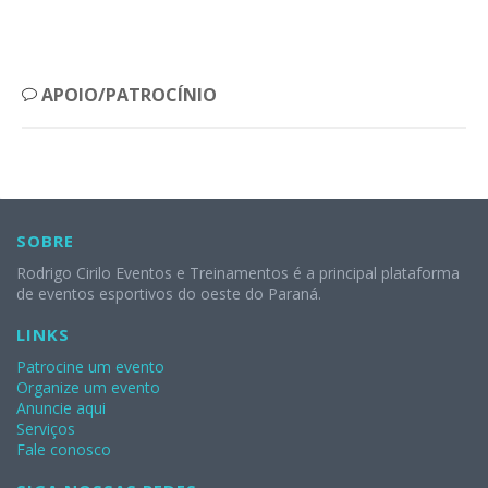
APOIO/PATROCÍNIO
SOBRE
Rodrigo Cirilo Eventos e Treinamentos é a principal plataforma
de eventos esportivos do oeste do Paraná.
LINKS
Patrocine um evento
Organize um evento
Anuncie aqui
Serviços
Fale conosco